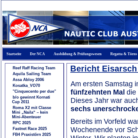
Startseite
Der NCA
Ausbildung & Prüfungswesen
Regatta & Törns
Bericht Eisarsch
Reef Raff Racing Team
Aquila Sailing Team
Assa Abloy 2006
Am ersten Samstag i
Kosatka_VO70
fünfzehnten Mal
die
"Cinquecento per due"
b/o gewinnt Kornati
Dieses Jahr war auc
Cup 2011
sechs unerschrock
Roma X2 mit Classe
Mini „Naila“ – kein
Mini-Abenteuer
Bereits im Vorfeld wa
RPC 2025
Wochenende vor Sc
Fastnet Race 2025
FB4 Praxistörn 2025
Winter. Wir planten i