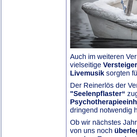
Auch im weiteren Ver
vielseitige
Versteige
Livemusik
sorgten f
Der Reinerlös der V
"Seelenpflaster“
zug
Psychotherapieeinh
dringend notwendig h
Ob wir nächstes Jahr
von uns noch
überle