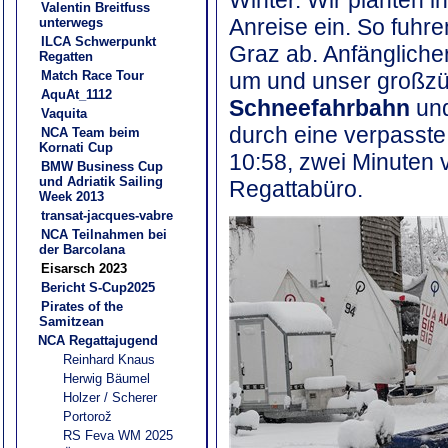
Valentin Breitfuss
Anreise ein. So fuhre
unterwegs
ILCA Schwerpunkt
Graz ab. Anfängliche
Regatten
um und unser großzüg
Match Race Tour
AquAt_1112
Schneefahrbahn
und
Vaquita
durch eine verpasste
NCA Team beim
Kornati Cup
10:58, zwei Minuten v
BMW Business Cup
und Adriatik Sailing
Regattabüro.
Week 2013
transat-jacques-vabre
NCA Teilnahmen bei
der Barcolana
Eisarsch 2023
Bericht S-Cup2025
Pirates of the
Samitzean
NCA Regattajugend
Reinhard Knaus
Herwig Bäumel
Holzer / Scherer
Portorož
RS Feva WM 2025