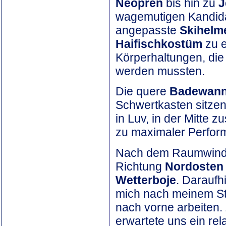
Neopren
bis hin zu
J
wagemutigen Kandida
angepasste
Skihelm
Haifischkostüm
zu e
Körperhaltungen, di
werden mussten.
Die quere
Badewann
Schwertkasten sitzen,
in Luv, in der Mitte
zu maximaler Perform
Nach dem Raumwind-/V
Richtung
Nordosten
Wetterboje
. Daraufh
mich nach meinem Star
nach vorne arbeiten.
erwartete uns ein rela