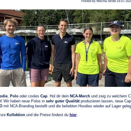
Posted by Mischa Strobl
19.07.202
odie
,
Polo
oder cooles
Cap
. Hol dir dein
NCA-Merch
und zeig zu welchem C
t! Wir haben neue Polos in
sehr guter Qualität
produzieren lassen, neue Ca
O
mit NCA-Branding bestellt und die beliebten Hoodies wieder auf Lager geleg
anze
Kollektion
und die Preise findest du
hier
.