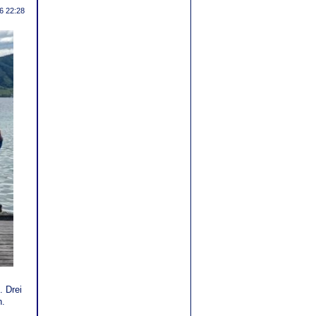
6 22:28
. Drei
h.