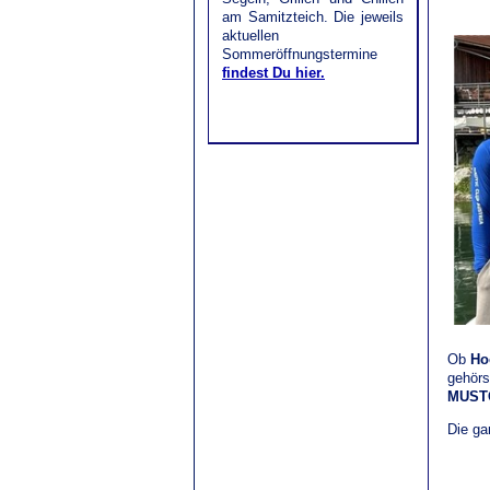
am Samitzteich. Die jeweils
aktuellen
Sommeröffnungstermine
findest Du hier.
Ob
Ho
gehörs
MUST
Die g