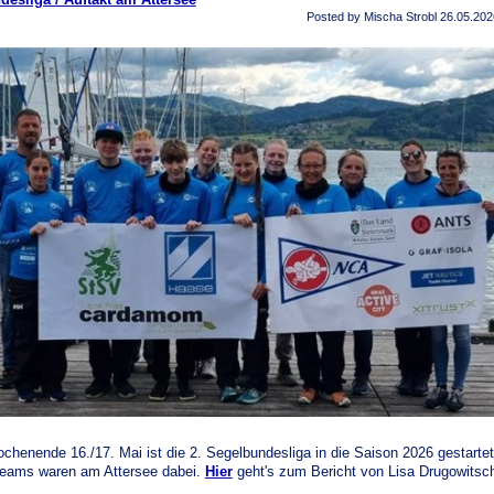
Posted by Mischa Strobl
26.05.202
henende 16./17. Mai ist die 2. Segelbundesliga in die Saison 2026 gestartet
eams waren am Attersee dabei.
Hier
geht's zum Bericht von Lisa Drugowitsc