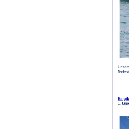
Unsere
findes
Es gib
1. Lig