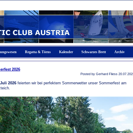
fungswesen
Regatta & Törns
Kalender
Schwarzes Brett
Archiv
rfest 2026
Posted by Gerhard Fliess
20.07.202
 Juli 2026
feierten wir bei perfektem Sommerwetter unser Sommerfest am
teich.