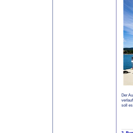
Der Au
verlau
soll e
2. Bun