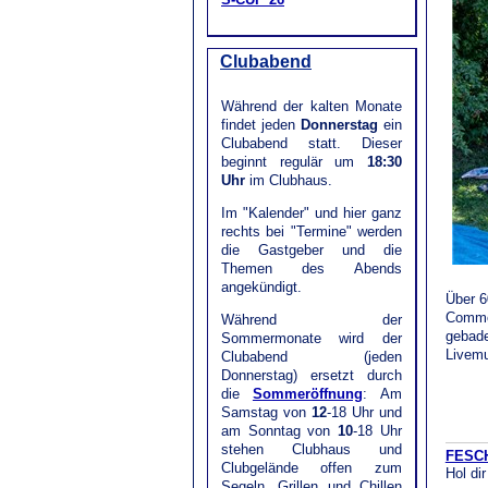
Clubabend
Während der kalten Monate
findet jeden
Donnerstag
ein
Clubabend statt. Dieser
beginnt regulär um
18:30
Uhr
im Clubhaus.
Im "Kalender" und hier ganz
rechts bei "Termine" werden
die Gastgeber und die
Themen des Abends
angekündigt.
Über 6
Commod
Während der
gebade
Sommermonate wird der
Livemu
Clubabend (jeden
Donnerstag) ersetzt durch
die
Sommeröffnung
: Am
Samstag von
12
-18 Uhr und
am Sonntag von
10
-18 Uhr
stehen Clubhaus und
FESCH
Clubgelände offen zum
Hol di
Segeln, Grillen und Chillen