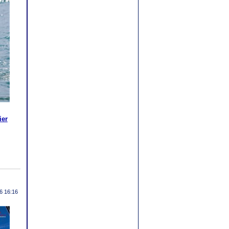
ier
6 16:16