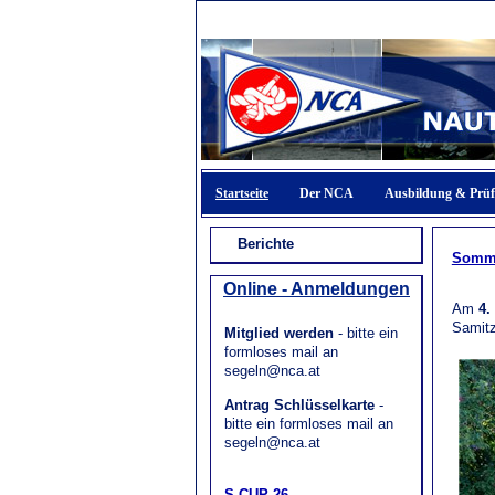
Startseite
Der NCA
Ausbildung & Prü
Berichte
Somme
Online - Anmeldungen
Am
4.
Samitz
Mitglied werden
- bitte ein
formloses mail an
segeln@nca.at
Antrag Schlüsselkarte
-
bitte ein formloses mail an
segeln@nca.at
S-CUP 26