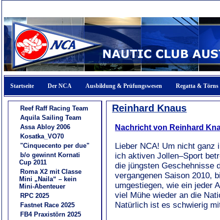
Startseite
Der NCA
Ausbildung & Prüfungswesen
Regatta & Törns
Reinhard Knaus
Reef Raff Racing Team
Aquila Sailing Team
Nachricht von Reinhard Kn
Assa Abloy 2006
Kosatka_VO70
Lieber NCA! Um nicht ganz i
"Cinquecento per due"
b/o gewinnt Kornati
ich aktiven Jollen–Sport bet
Cup 2011
die jüngsten Geschehnisse 
Roma X2 mit Classe
vergangenen Saison 2010, bi
Mini „Naila“ – kein
umgestiegen, wie ein jeder 
Mini-Abenteuer
viel Mühe wieder an die Nat
RPC 2025
Natürlich ist es schwierig m
Fastnet Race 2025
FB4 Praxistörn 2025