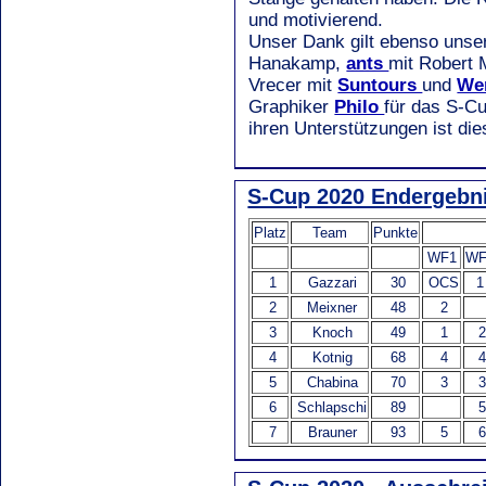
und motivierend.
Unser Dank gilt ebenso unse
Hanakamp,
ants
mit Robert 
Vrecer mit
Suntours
und
We
Graphiker
Philo
für das S-Cu
ihren Unterstützungen ist di
S-Cup 2020 Endergebn
Platz
Team
Punkte
WF1
WF
1
Gazzari
30
OCS
1
2
Meixner
48
2
3
Knoch
49
1
4
Kotnig
68
4
5
Chabina
70
3
6
Schlapschi
89
7
Brauner
93
5