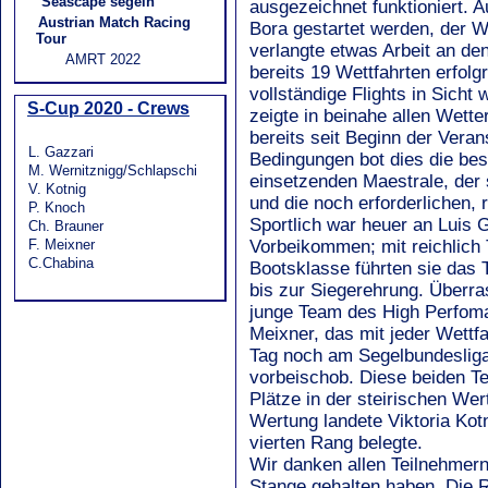
Seascape segeln
ausgezeichnet funktioniert. 
Austrian Match Racing
Bora gestartet werden, der W
Tour
verlangte etwas Arbeit an 
AMRT 2022
bereits 19 Wettfahrten erfolg
vollständige Flights in Sicht 
S-Cup 2020 - Crews
zeigte in beinahe allen Wett
bereits seit Beginn der Vera
L. Gazzari
Bedingungen bot dies die bes
M. Wernitznigg/Schlapschi
einsetzenden Maestrale, der 
V. Kotnig
und die noch erforderlichen, 
P. Knoch
Sportlich war heuer an Luis
Ch. Brauner
F. Meixner
Vorbeikommen; mit reichlich 
C.Chabina
Bootsklasse führten sie das 
bis zur Siegerehrung. Überra
junge Team des High Perfom
Meixner, das mit jeder Wettf
Tag noch am Segelbundeslig
vorbeischob. Diese beiden Te
Plätze in der steirischen Wer
Wertung landete Viktoria Kot
vierten Rang belegte.
Wir danken allen Teilnehmer
Stange gehalten haben. Die R