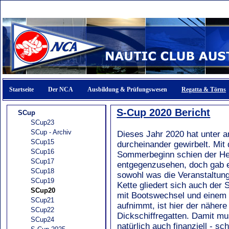
Startseite
Der NCA
Ausbildung & Prüfungswesen
Regatta & Törns
S-Cup 2020 Bericht
SCup
SCup23
SCup - Archiv
Dieses Jahr 2020 hat unter 
SCup15
durcheinander gewirbelt. Mi
SCup16
Sommerbeginn schien der Her
SCup17
entgegenzusehen, doch gab es
SCup18
sowohl was die Veranstaltung
SCup19
Kette gliedert sich auch der
SCup20
mit Bootswechsel und einem 
SCup21
aufnimmt, ist hier der nähere
SCup22
Dickschiffregatten. Damit mu
SCup24
natürlich auch finanziell - s