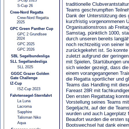
S-Cup 2025
traditionelle Clubverantstaltu
S-Cup 26
Teams geschrumpften Teilne
Crew-Nord Regatta
Dank der Unterstützung des 
Crew-Nord Regatta
kurzfristig vorgenommenen U
2025
Organisationstross ab Freita
GPC Green Panther Cup
Samstag, pünktlich 1000, sta
GPC 2 Grundlsee
durch unseren bereits langjäh
2024
GPC 2025
noch rechtzeitig von seiner l
GPC 2026
zurückgekehrt ist. So konnt
zuletzt aufgrund der geringe
SBL Segelbundesliga
mit Spielen, Startübungen u
SLL Segellandesliga
SLL 2025
sich wieder gezeigt, dass die
einem vorangegangenen Traini
GGGC Grazer Golden
Gate Challenge
die Regatta sportlicher und g
IZ-Cup
Teams das Handling mit diese
ISZ-Cup 2023
Fareast 28R mit fachkundiger
Fahrtensegel-Sternfahrt
Den ersten Regattatag konnte
La Luna
Vorstellung seines Teams mit 
Lacroma
Segeljacht, auf der die Team
Sapphire
wurden und auch Lagerplatz f
Talisman Niko
Beaufort wurden die ersten 
Aqua
Bootswechsel hat dank einem