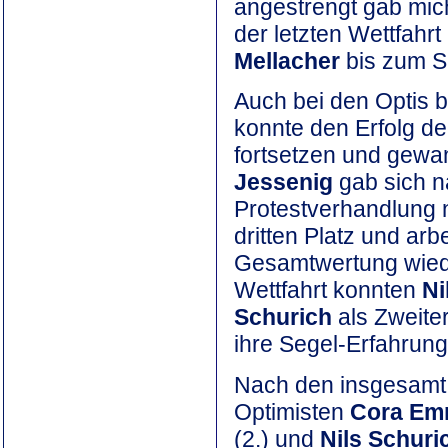
angestrengt gab mich
der letzten Wettfahr
Mellacher
bis zum S
Auch bei den Optis 
konnte den Erfolg de
fortsetzen und gewan
Jessenig
gab sich na
Protestverhandlung n
dritten Platz und arbe
Gesamtwertung wiede
Wettfahrt konnten
Ni
Schurich
als Zweiter
ihre Segel-Erfahrung
Nach den insgesamt 
Optimisten
Cora Em
(2.) und
Nils Schuri