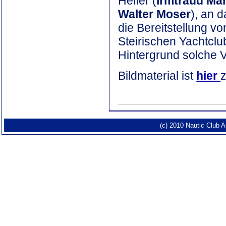
Helfer (
Irmtraud Mar
Walter Moser
), an 
die Bereitstellung v
Steirischen Yachtclu
Hintergrund solche 
Bildmaterial ist
hier
z
(c) 2010 Nautic Club 