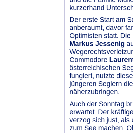
kurzerhand
Untersch
Der erste Start am S
anberaumt, davor fa
Optimisten statt. Di
Markus Jessenig
au
Wegerechtsverletzung
Commodore
Laurent
österreichischen Seg
fungiert, nutzte die
jüngeren Seglern di
näherzubringen.
Auch der Sonntag br
erwartet. Der kräftig
verzog sich just, al
zum See machen. Ob