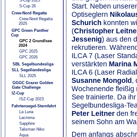
S-Cup 2025
Start. Neben unseren
S-Cup 26
Optiseglern
Nikolau
Crew-Nord Regatta
Crew-Nord Regatta
Schurich
konnten wir
2025
(
Christopher Leitne
GPC Green Panther
Cup
Jessenig
) aus den 
GPC 2 Grundlsee
2024
rekrutieren. Während
GPC 2025
ILCA 7 (Laser Stand
GPC 2026
verstärkten
Marina 
SBL Segelbundesliga
SLL Segellandesliga
ILCA 6 (Laser Radial
SLL 2025
Susanne Mongold
,
GGGC Grazer Golden
Wochenende fleißig m
Gate Challenge
IZ-Cup
See trainierte. Da i
ISZ-Cup 2023
Segelbundesliga-Tea
Fahrtensegel-Sternfahrt
La Luna
Peter Leitner
den fr
Lacroma
seinem Sohn am Wass
Sapphire
Talisman Niko
Dem anfangs absch
Aqua