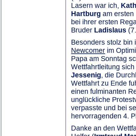
Lasern war ich,
Kath
Hartburg
am ersten P
bei ihrer ersten Reg
Bruder
Ladislaus
(7
Besonders stolz bin i
Newcomer
im Optimi
Papa am Sonntag sch
Wettfahrtleitung sic
Jessenig
, die Durc
Wettfahrt zu Ende fu
einen fulminanten Re
unglückliche Protes
verpasste und bei se
hervorragenden 4. Pl
Danke an den Wettfah