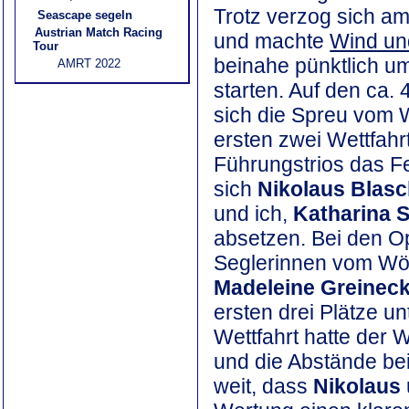
Trotz verzog sich a
Seascape segeln
Austrian Match Racing
und machte
Wind un
Tour
beinahe pünktlich um
AMRT 2022
starten. Auf den ca.
sich die Spreu vom 
ersten zwei Wettfahr
Führungstrios das F
sich
Nikolaus Blasc
und ich,
Katharina S
absetzen. Bei den Opt
Seglerinnen vom Wö
Madeleine Greinec
ersten drei Plätze un
Wettfahrt hatte de
und die Abstände be
weit, dass
Nikolaus