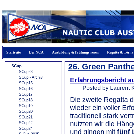
Startseite
Der NCA
Ausbildung & Prüfungswesen
Regatta & Törns
26. Green Panth
SCup
SCup23
SCup - Archiv
Erfahrungsbericht a
SCup15
Posted by Laurent K
SCup16
SCup17
Die zweite Regatta 
SCup18
SCup19
wieder ein voller Erf
SCup20
traditionell stark ve
SCup21
nutzten wir die Häng
SCup22
SCup24
und gingen mit
fünf