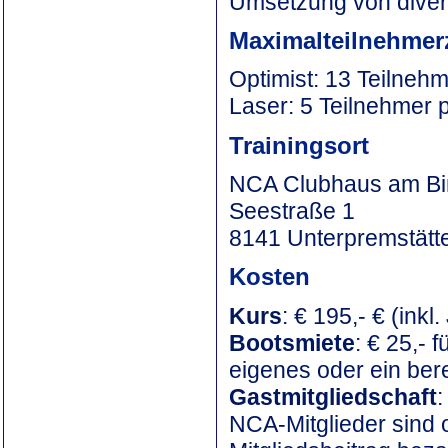
Umsetzung von diver
Maximalteilnehmer
Optimist: 13 Teilneh
Laser: 5 Teilnehmer
Trainingsort
NCA Clubhaus am Bi
Seestraße 1
8141 Unterpremstätt
Kosten
Kurs
: € 195,- € (ink
Bootsmiete
: € 25,- f
eigenes oder ein ber
Gastmitgliedschaft
:
NCA-Mitglieder sind o