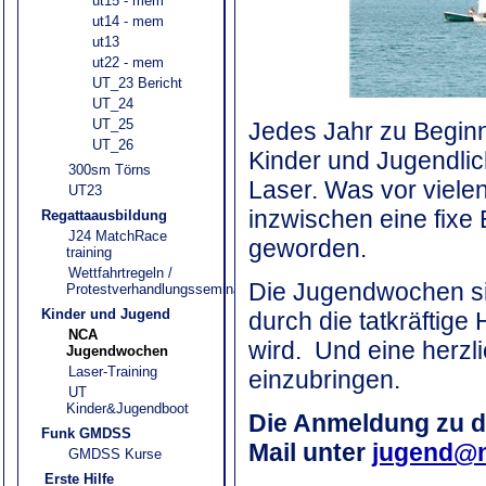
ut15 - mem
ut14 - mem
ut13
ut22 - mem
UT_23 Bericht
UT_24
UT_25
Jedes Jahr zu Beginn
UT_26
Kinder und Jugendlic
300sm Törns
Laser. Was vor viele
UT23
inzwischen eine fixe
Regattaausbildung
J24 MatchRace
geworden.
training
Wettfahrtregeln /
Die Jugendwochen s
Protestverhandlungsseminar
Kinder und Jugend
durch die tatkräftige
NCA
wird.
Und eine herzli
Jugendwochen
Laser-Training
einzubringen.
UT
Kinder&Jugendboot
Die Anmeldung zu d
Funk GMDSS
Mail unter
jugend@n
GMDSS Kurse
Erste Hilfe