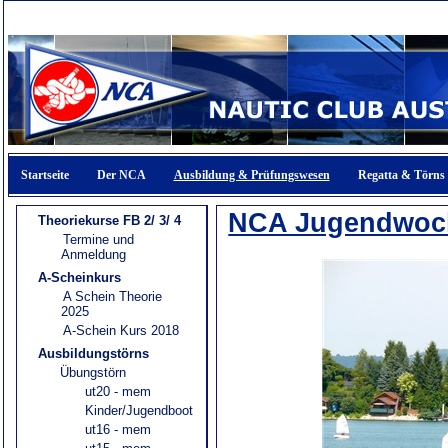
Startseite
Der NCA
Ausbildung & Prüfungswesen
Regatta & Törns
NCA Jugendwoc
Theoriekurse FB 2/ 3/ 4
Termine und
Anmeldung
A-Scheinkurs
A Schein Theorie
2025
A-Schein Kurs 2018
Ausbildungstörns
Übungstörn
ut20 - mem
Kinder/Jugendboot
ut16 - mem