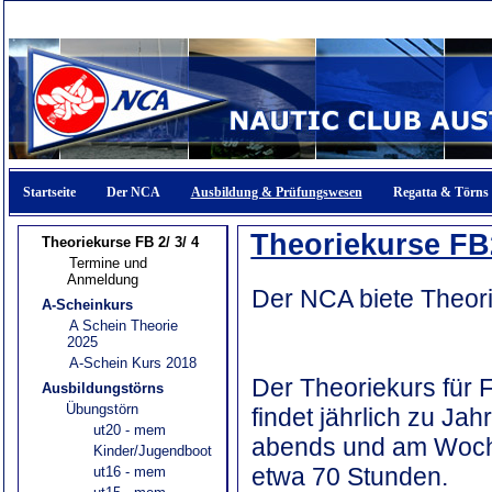
Startseite
Der NCA
Ausbildung & Prüfungswesen
Regatta & Törns
Theoriekurse FB
Theoriekurse FB 2/ 3/ 4
Termine und
Anmeldung
Der NCA biete Theorie
A-Scheinkurs
A Schein Theorie
2025
A-Schein Kurs 2018
Der Theoriekurs für F
Ausbildungstörns
Übungstörn
findet jährlich zu Ja
ut20 - mem
abends und am Woch
Kinder/Jugendboot
etwa 70 Stunden.
ut16 - mem