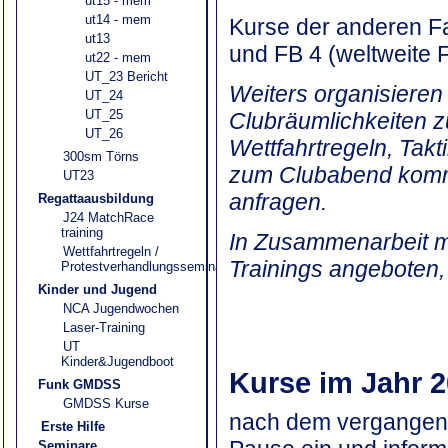
ut15 - mem
ut14 - mem
Kurse der anderen Fa
ut13
und FB 4 (weltweite 
ut22 - mem
UT_23 Bericht
Weiters organisieren
UT_24
UT_25
Clubräumlichkeiten 
UT_26
Wettfahrtregeln, Takti
300sm Törns
zum Clubabend komm
UT23
anfragen.
Regattaausbildung
J24 MatchRace
training
In Zusammenarbeit m
Wettfahrtregeln /
Trainings angeboten, 
Protestverhandlungsseminar
Kinder und Jugend
NCA Jugendwochen
Laser-Training
UT
Kinder&Jugendboot
Kurse im Jahr 
Funk GMDSS
GMDSS Kurse
nach dem vergangenen
Erste Hilfe
Seminare