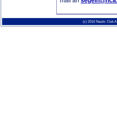
mail an
segeln@nca
(c) 2010 Nautic Club 