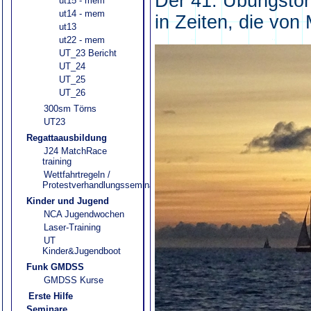
ut15 - mem
ut14 - mem
ut13
ut22 - mem
UT_23 Bericht
UT_24
UT_25
UT_26
300sm Törns
UT23
Regattaausbildung
J24 MatchRace
training
Wettfahrtregeln /
Protestverhandlungsseminar
Kinder und Jugend
NCA Jugendwochen
Laser-Training
UT
Kinder&Jugendboot
Funk GMDSS
GMDSS Kurse
Erste Hilfe
Seminare