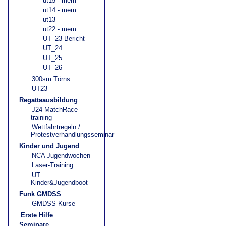
ut15 - mem
ut14 - mem
ut13
ut22 - mem
UT_23 Bericht
UT_24
UT_25
UT_26
300sm Törns
UT23
Regattaausbildung
J24 MatchRace
training
Wettfahrtregeln /
Protestverhandlungsseminar
Kinder und Jugend
NCA Jugendwochen
Laser-Training
UT
Kinder&Jugendboot
Funk GMDSS
GMDSS Kurse
Erste Hilfe
Seminare