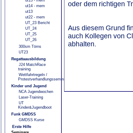
ut15 - mem
oder dem richtigen T
ut14 - mem
ut13
ut22 - mem
UT_23 Bericht
Aus diesem Grund fin
UT_24
UT_25
auch Kollegen von C
UT_26
abhalten.
300sm Törns
UT23
Regattaausbildung
J24 MatchRace
training
Wettfahrtregeln /
Protestverhandlungsseminar
Kinder und Jugend
NCA Jugendwochen
Laser-Training
UT
Kinder&Jugendboot
Funk GMDSS
GMDSS Kurse
Erste Hilfe
Seminare