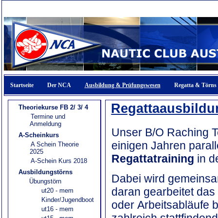
Startseite
Der NCA
Ausbildung & Prüfungswesen
Regatta & Törns
Regattaausbildu
Theoriekurse FB 2/ 3/ 4
Termine und
Anmeldung
Unser B/O Raching T
A-Scheinkurs
einigen Jahren paral
A Schein Theorie
2025
Regattatraining
in d
A-Schein Kurs 2018
Ausbildungstörns
Dabei wird gemeins
Übungstörn
daran gearbeitet das
ut20 - mem
Kinder/Jugendboot
oder Arbeitsabläufe b
ut16 - mem
zahlreich stattfinde