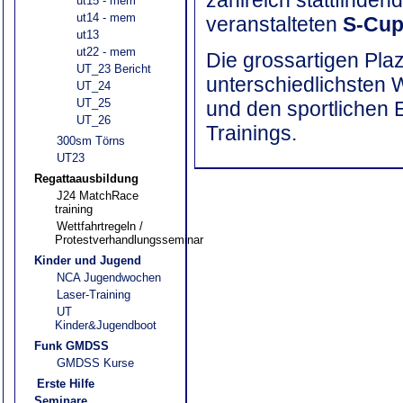
ut15 - mem
ut14 - mem
veranstalteten
S-Cu
ut13
ut22 - mem
Die grossartigen Plaz
UT_23 Bericht
unterschiedlichsten 
UT_24
UT_25
und den sportlichen 
UT_26
Trainings.
300sm Törns
UT23
Regattaausbildung
J24 MatchRace
training
Wettfahrtregeln /
Protestverhandlungsseminar
Kinder und Jugend
NCA Jugendwochen
Laser-Training
UT
Kinder&Jugendboot
Funk GMDSS
GMDSS Kurse
Erste Hilfe
Seminare