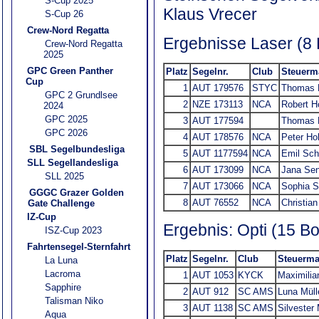
S-Cup 2025
Klaus Vrecer
S-Cup 26
Crew-Nord Regatta
Ergebnisse Laser (8 
Crew-Nord Regatta
2025
GPC Green Panther
Platz
Segelnr.
Club
Steuerm
Cup
1
AUT 179576
STYC
Thomas M
GPC 2 Grundlsee
2
NZE 173113
NCA
Robert H
2024
GPC 2025
3
AUT 177594
Thomas 
GPC 2026
4
AUT 178576
NCA
Peter Ho
SBL Segelbundesliga
5
AUT 1177594
NCA
Emil Sch
SLL Segellandesliga
6
AUT 173099
NCA
Jana Se
SLL 2025
7
AUT 173066
NCA
Sophia S
GGGC Grazer Golden
8
AUT 76552
NCA
Christia
Gate Challenge
IZ-Cup
Ergebnis: Opti (15 Bo
ISZ-Cup 2023
Fahrtensegel-Sternfahrt
Platz
Segelnr.
Club
Steuerm
La Luna
Lacroma
1
AUT 1053
KYCK
Maximilia
Sapphire
2
AUT 912
SC AMS
Luna Müll
Talisman Niko
3
AUT 1138
SC AMS
Silvester 
Aqua