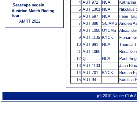
4
AUT 972
NCA
Katharina
Seascape segeln
5
AUT 1301
NCA
Nikolaus 
Austrian Match Racing
Tour
6
AUT 697
NCA
Irene Hau
AMRT 2022
7
AUT 888
SC AMS
Andrea A
8
AUT 1058
UYCMa
Alexander
9
AUT 1135
KYCK
Florian K
10
AUT 981
NCA
Thomas H
11
AUT 1098
Rosa Don
12
Q
NCA
Paul Hing
13
AUT 1133
Jana Bla
14
AUT 701
KYCK
Roman Eg
15
AUT 94
Karolina 
(c) 2010 Nautic Club 