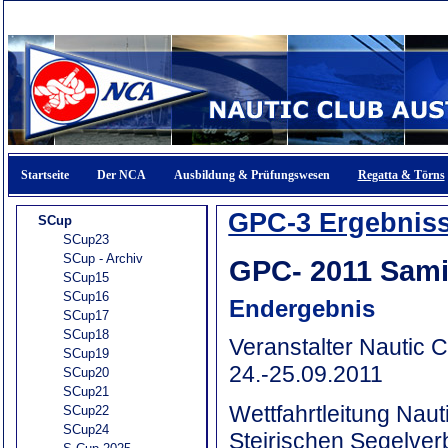
Startseite
Der NCA
Ausbildung & Prüfungswesen
Regatta & Törns
GPC-3 Ergebnis
SCup
SCup23
SCup - Archiv
GPC- 2011 Sami
SCup15
SCup16
Endergebnis
SCup17
SCup18
Veranstalter Nautic C
SCup19
24.-25.09.2011
SCup20
SCup21
Wettfahrtleitung Nau
SCup22
SCup24
Steirischen Segelve