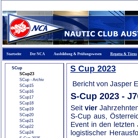
Startseite
Der NCA
Ausbildung & Prüfungswesen
Regatta & Törns
S Cup 2023
SCup
SCup23
SCup - Archiv
Bericht von Jasper 
SCup15
SCup16
S-Cup 2023 - J
SCup17
SCup18
Seit
vier
Jahrzehnten 
SCup19
S-Cup aus, Österrei
SCup20
SCup21
Event in den letzten 
SCup22
logistischer Heraus
SCup24