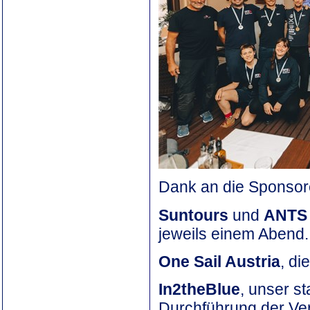
Dank an die Sponsore
Suntours
und
ANTS
jeweils einem Abend.
One Sail Austria
, di
In2theBlue
, unser s
Durchführung der Ve