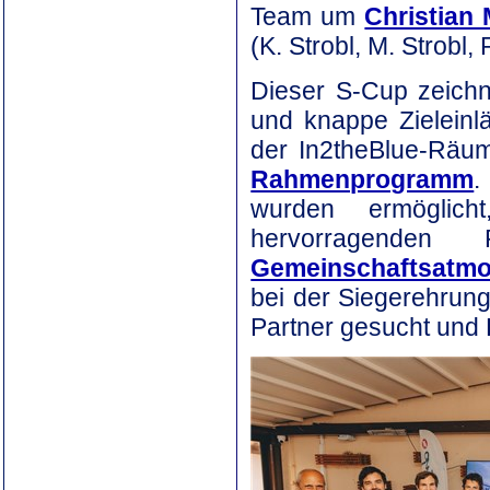
Team um
Christian
(K. Strobl, M. Strobl, 
Dieser S-Cup zeichn
und knappe Zieleinl
der In2theBlue-Räum
Rahmenprogramm
.
wurden ermöglic
hervorragenden
Gemeinschaftsatm
bei der Siegerehrun
Partner gesucht und