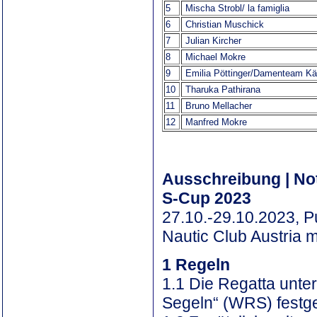
5
Mischa Strobl/ la famiglia
6
Christian Muschick
7
Julian Kircher
8
Michael Mokre
9
Emilia Pöttinger/Damenteam Kä
10
Tharuka Pathirana
11
Bruno Mellacher
12
Manfred Mokre
Ausschreibung | Not
S-Cup 2023
27.10.-29.10.2023, P
Nautic Club Austria 
1 Regeln
1.1 Die Regatta unter
Segeln“ (WRS) festge