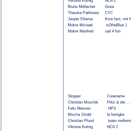
Viktoria Kotnig
NCA 2
Bruno Mellacher
Gioia
Tharuka Pathirana
CYC
Jasper Ettema
Knot fast, not 
Mokre Michael
in2theBlue 1
Mokre Manfred
sail 4 fun
Skipper
Crewname
Christian Muschik
Flitzi & die …
Felix Meixner
HPS
Mischa Strobl
la famiglia
Christian Pfund
team meltem
Viktoria Kotnig
NCA 2