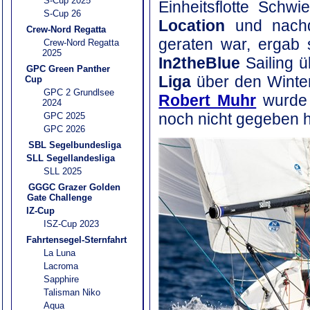
S-Cup 2025
Einheitsflotte Schw
S-Cup 26
Location
und nachd
Crew-Nord Regatta
geraten war, ergab 
Crew-Nord Regatta
2025
In2theBlue
Sailing 
GPC Green Panther
Liga
über den Winte
Cup
GPC 2 Grundlsee
Robert Muhr
wurde 
2024
noch nicht gegeben h
GPC 2025
GPC 2026
SBL Segelbundesliga
SLL Segellandesliga
SLL 2025
GGGC Grazer Golden
Gate Challenge
IZ-Cup
ISZ-Cup 2023
Fahrtensegel-Sternfahrt
La Luna
Lacroma
Sapphire
Talisman Niko
Aqua