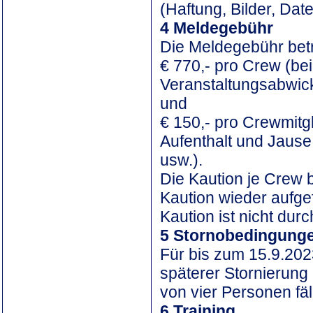
(Haftung, Bilder, Dat
4 Meldegebühr
Die Meldegebühr betr
€ 770,- pro Crew (be
Veranstaltungsabwickl
und
€ 150,- pro Crewmitgl
Aufenthalt und Jause
usw.).
Die Kaution je Crew 
Kaution wieder aufgef
Kaution ist nicht durc
5 Stornobedingung
Für bis zum 15.9.2023
späterer Stornierung
von vier Personen fäll
6 Training