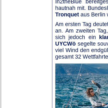
In2theBlue bereitge
hautnah mit. Bundes
Tronquet
aus Berlin 
Am ersten Tag deute
an. Am zweiten Tag,
sich jedoch ein
kla
UYCWö
segelte souv
viel Wind den endgült
gesamt 32 Wettfahrte