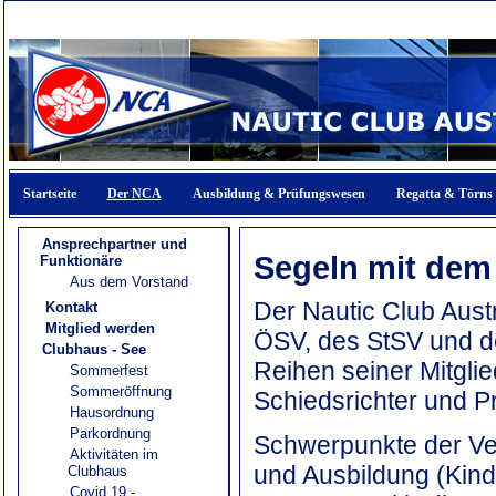
Startseite
Der NCA
Ausbildung & Prüfungswesen
Regatta & Törns
Ansprechpartner und
Segeln mit dem 
Funktionäre
Aus dem Vorstand
Der Nautic Club Austri
Kontakt
Mitglied werden
ÖSV, des StSV und de
Clubhaus - See
Reihen seiner Mitglied
Sommerfest
Sommeröffnung
Schiedsrichter und Pr
Hausordnung
Parkordnung
Schwerpunkte der Ver
Aktivitäten im
und Ausbildung (Kind
Clubhaus
Covid 19 -