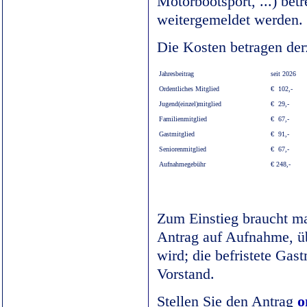
Motorbootsport, ...) bet
weitergemeldet werden.
Die Kosten betragen der
Jahresbeitrag
seit 2026
Ordentliches Mitglied
€ 102,-
Jugend(einzel)mitglied
€ 29,-
Familienmitglied
€ 67,-
Gastmitglied
€ 91,-
Seniorenmitglied
€ 67,-
Aufnahmegebühr
€ 248,-
Zum Einstieg braucht ma
Antrag auf Aufnahme, üb
wird; die befristete Ga
Vorstand.
Stellen Sie den Antrag
o