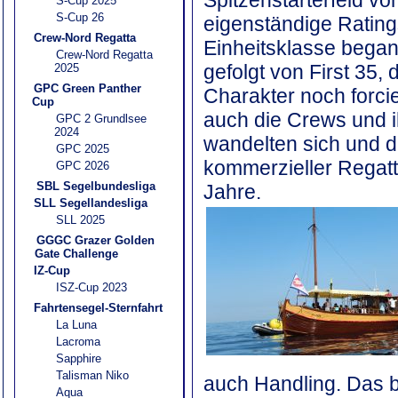
S-Cup 2025
S-Cup 26
eigenständige Rating
Crew-Nord Regatta
Einheitsklasse began
Crew-Nord Regatta
gefolgt von First 35, 
2025
GPC Green Panther
Charakter noch forci
Cup
auch die Crews und i
GPC 2 Grundlsee
2024
wandelten sich und 
GPC 2025
kommerzieller Regat
GPC 2026
SBL Segelbundesliga
Jahre.
SLL Segellandesliga
SLL 2025
GGGC Grazer Golden
Gate Challenge
IZ-Cup
ISZ-Cup 2023
Fahrtensegel-Sternfahrt
La Luna
Lacroma
Sapphire
Talisman Niko
auch Handling. Das b
Aqua