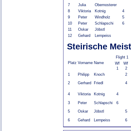
7
Julia
Obernosterer
8
Viktoria
Kotnig
4
9
Peter
Windholz
5
10
Peter
Schlapschi
6
11
Oskar
Jöbstl
12
Gehard
Lernpeiss
Steirische Meis
Flight 1
Platz
Vorname
Name
Wf
Wf
1
2
1
Philipp
Knoch
2
2
Gerhard
Friedl
4
4
Viktoria
Kotnig
4
3
Peter
Schlapschi
6
5
Oskar
Jöbstl
5
6
Gehard
Lernpeiss
6