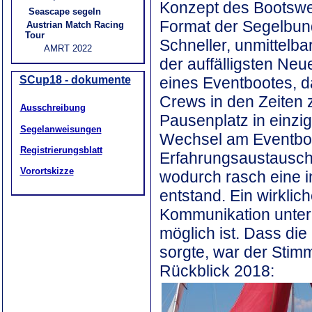
Konzept des Bootswec
Seascape segeln
Format der Segelbund
Austrian Match Racing
Tour
Schneller, unmittelba
AMRT 2022
der auffälligsten Ne
eines Eventbootes, da
SCup18 - dokumente
Crews in den Zeiten 
Ausschreibung
Pausenplatz in einzi
Segelanweisungen
Wechsel am Eventboo
Registrierungsblatt
Erfahrungsaustausch
Vorortskizze
wodurch rasch eine 
entstand. Ein wirklic
Kommunikation unter
möglich ist. Dass die
sorgte, war der Stim
Rückblick 2018: