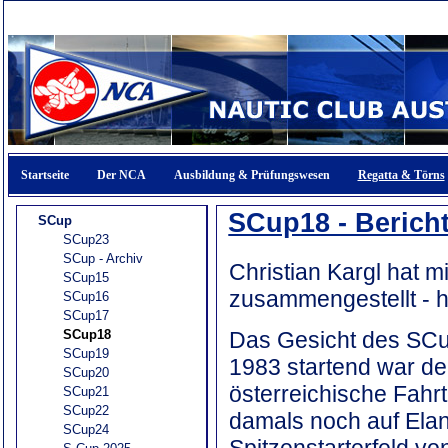
Startseite
Der NCA
Ausbildung & Prüfungswesen
Regatta & Törns
SCup18 - Berich
SCup
SCup23
SCup - Archiv
Christian Kargl hat 
SCup15
zusammengestellt - h
SCup16
SCup17
Das Gesicht des SCup
SCup18
SCup19
1983 startend war de
SCup20
österreichische Fahrt
SCup21
SCup22
damals noch auf Elan
SCup24
Spitzenstarterfeld vo