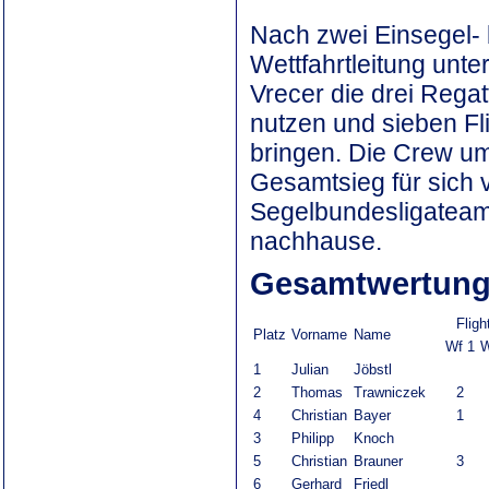
Nach zwei Einsegel- 
Wettfahrtleitung un
Vrecer die drei Rega
nutzen und sieben Fl
bringen. Die Crew um
Gesamtsieg für sich 
Segelbundesligateam
nachhause.
Gesamtwertung
Fligh
Platz
Vorname
Name
Wf 1
W
1
Julian
Jöbstl
2
Thomas
Trawniczek
2
4
Christian
Bayer
1
3
Philipp
Knoch
5
Christian
Brauner
3
6
Gerhard
Friedl