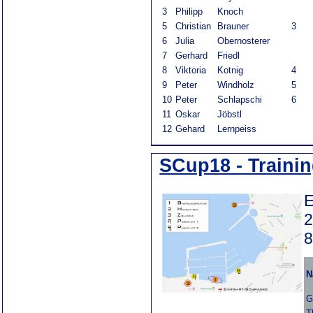
3
Philipp
Knoch
5
Christian
Brauner
3
6
Julia
Obernosterer
7
Gerhard
Friedl
8
Viktoria
Kotnig
4
9
Peter
Windholz
5
10
Peter
Schlapschi
6
11
Oskar
Jöbstl
12
Gehard
Lernpeiss
SCup18 - Trainin
E
2
8
N
G