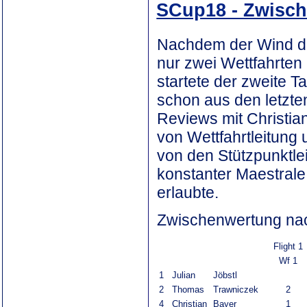
SCup18 - Zwisch
Nachdem der Wind di
nur zwei Wettfahrten 
startete der zweite 
schon aus den letzt
Reviews mit Christia
von Wettfahrtleitung 
von den Stützpunktlei
konstanter Maestrale
erlaubte.
Zwischenwertung nac
Flight 1
Wf 1
1
Julian
Jöbstl
2
Thomas
Trawniczek
2
4
Christian
Bayer
1