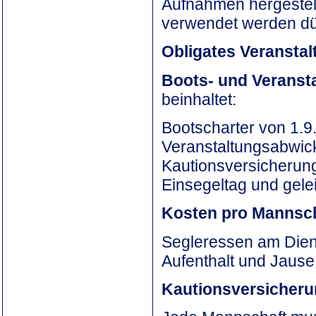
Aufnahmen hergestell
verwendet werden dü
Obligates Veransta
Boots- und Veranst
beinhaltet:
Bootscharter von 1.9.
Veranstaltungsabwic
Kautionsversicherun
Einsegeltag und gelei
Kosten pro Mannsch
Segleressen am Diens
Aufenthalt und Jause
Kautionsversicheru