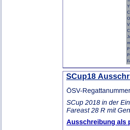
T
Y
C
O
V
C
J
m
P
P
F
SCup18 Ausschr
ÖSV-Regattanummer
SCup 2018 in der Ein
Fareast 28 R mit Ge
Ausschreibung als 