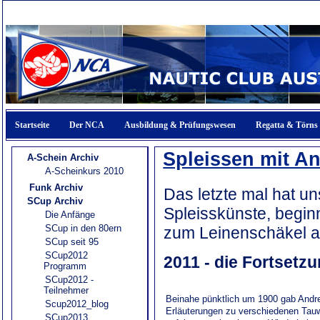
Startseite
Der NCA
Ausbildung & Prüfungswesen
Regatta & Törns
Spleissen mit 
A-Schein Archiv
A-Scheinkurs 2010
Funk Archiv
Das letzte mal hat 
SCup Archiv
Spleisskünste, begi
Die Anfänge
SCup in den 80ern
zum Leinenschäkel a
SCup seit 95
SCup2012
2011 - die Fortsetz
Programm
SCup2012 -
Teilnehmer
Beinahe pünktlich um 1900 gab Andr
Scup2012_blog
Erläuterungen zu verschiedenen Tauw
SCup2013