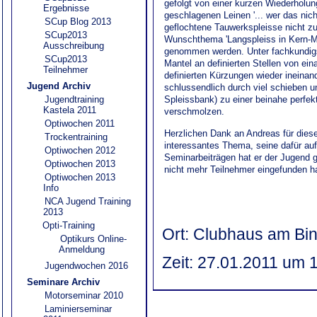
gefolgt von einer kurzen Wiederholun
Ergebnisse
geschlagenen Leinen '... wer das nic
SCup Blog 2013
geflochtene Tauwerkspleisse nicht z
SCup2013
Wunschthema 'Langspleiss in Kern-Man
Ausschreibung
genommen werden. Unter fachkundigs
SCup2013
Mantel an definierten Stellen von ein
Teilnehmer
definierten Kürzungen wieder ineinan
Jugend Archiv
schlussendlich durch viel schieben un
Jugendtraining
Spleissbank) zu einer beinahe perfek
Kastela 2011
verschmolzen.
Optiwochen 2011
Herzlichen Dank an Andreas für diese
Trockentraining
interessantes Thema, seine dafür auf
Optiwochen 2012
Seminarbeiträgen hat er der Jugend g
Optiwochen 2013
nicht mehr Teilnehmer eingefunden h
Optiwochen 2013
Info
NCA Jugend Training
2013
Opti-Training
Ort: Clubhaus am Bi
Optikurs Online-
Anmeldung
Zeit: 27.01.2011 um 
Jugendwochen 2016
Seminare Archiv
Motorseminar 2010
Laminierseminar