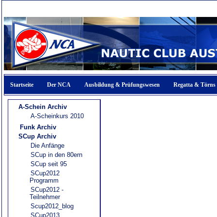
Startseite
Der NCA
Ausbildung & Prüfungswesen
Regatta & Törns
A-Schein Archiv
A-Scheinkurs 2010
Funk Archiv
SCup Archiv
Die Anfänge
SCup in den 80ern
SCup seit 95
SCup2012
Programm
SCup2012 -
Teilnehmer
Scup2012_blog
SCup2013