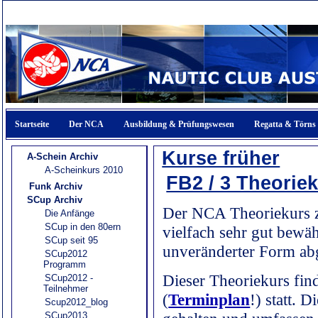
Startseite
Der NCA
Ausbildung & Prüfungswesen
Regatta & Törns
Kurse früher
A-Schein Archiv
A-Scheinkurs 2010
FB2 / 3 Theorie
Funk Archiv
SCup Archiv
Der NCA Theoriekurs zu
Die Anfänge
SCup in den 80ern
vielfach sehr gut bewä
SCup seit 95
unveränderter Form ab
SCup2012
Programm
Dieser Theoriekurs find
SCup2012 -
Teilnehmer
(
Terminplan
!) statt.
Scup2012_blog
SCup2013