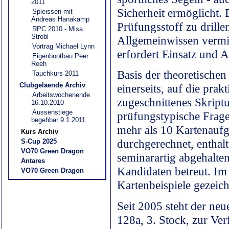
2011
Sicherheit ermöglicht. E
Spleissen mit
Andreas Hanakamp
Prüfungsstoff zu drille
RPC 2010 - Misa
Strobl
Allgemeinwissen vermit
Vortrag Michael Lynn
erfordert Einsatz und 
Eigenbootbau Peer
Reeh
Basis der theoretischen
Tauchkurs 2011
Clubgelaende Archiv
einerseits, auf die pra
Arbeitswochenende
zugeschnittenes Skript
16.10.2010
Aussenstiege
prüfungstypische Fragen
begehbar 9.1.2011
mehr als 10 Kartenaufg
Kurs Archiv
S-Cup 2025
durchgerechnet, entha
VO70 Green Dragon
seminarartig abgehalten
Antares
Kandidaten betreut. I
VO70 Green Dragon
Kartenbeispiele gezeic
Seit 2005 steht der n
128a, 3. Stock, zur Ver