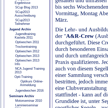
gehalten und umfassen 
Ergebnisse
bis sechs Wochenenden
SCup Blog 2013
SCup2013
Vormittag, Montag Aben
Ausschreibung
März.
SCup2013
Teilnehmer
Die Lehr- und Ausbildu
Jugend Archiv
Jugendtraining
der "
A&R-Crew
(Ausb
Kastela 2011
durchgeführt. Diese Cre
Optiwochen 2011
Trockentraining
durch besonderen Einsa
Optiwochen 2012
und durch umfangreiche
Optiwochen 2013
Optiwochen 2013
Praxis qualifizieren. Je
Info
auch von diesem Segelk
NCA Jugend Training
2013
einer Sammlung versch
Opti-Training
bestritten, jedoch imme
Optikurs Online-
Anmeldung
eine Clubveranstaltung 
Jugendwochen 2016
stattfindet - kann auf 
Seminare Archiv
Grundidee ist, unter Se
Motorseminar 2010
Laminierseminar
sportliches Segeln - a