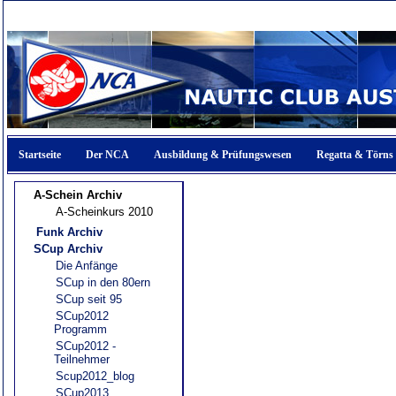
Startseite
Der NCA
Ausbildung & Prüfungswesen
Regatta & Törns
A-Schein Archiv
A-Scheinkurs 2010
Funk Archiv
SCup Archiv
Die Anfänge
SCup in den 80ern
SCup seit 95
SCup2012
Programm
SCup2012 -
Teilnehmer
Scup2012_blog
SCup2013