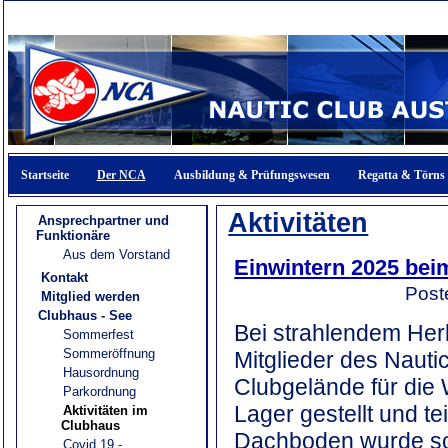
Startseite
Der NCA
Ausbildung & Prüfungswesen
Regatta & Törns
Aktivitäten
Ansprechpartner und
Funktionäre
Aus dem Vorstand
Einwintern 2025 bei
Kontakt
Post
Mitglied werden
Clubhaus - See
Bei strahlendem Herb
Sommerfest
Sommeröffnung
Mitglieder des Naut
Hausordnung
Clubgelände für die
Parkordnung
Lager gestellt und t
Aktivitäten im
Clubhaus
Dachboden wurde sort
Covid 19 -