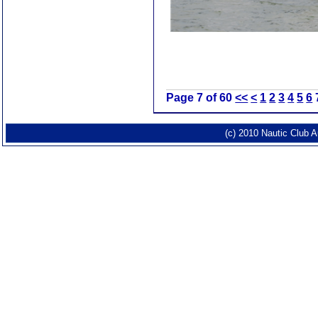
Page 7 of 60
<<
<
1
2
3
4
5
6
(c) 2010 Nautic Club 