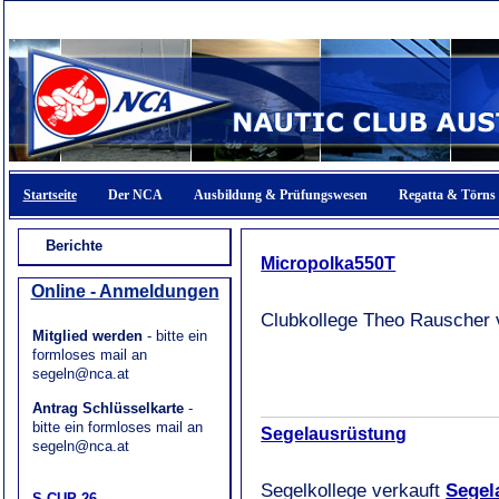
Startseite
Der NCA
Ausbildung & Prüfungswesen
Regatta & Törns
Berichte
Micropolka550T
Online - Anmeldungen
Clubkollege Theo Rauscher 
Mitglied werden
- bitte ein
formloses mail an
segeln@nca.at
Antrag Schlüsselkarte
-
bitte ein formloses mail an
Segelausrüstung
segeln@nca.at
Segelkollege verkauft
Segel
S-CUP 26