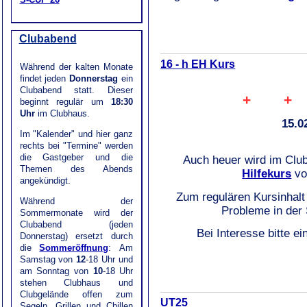
Clubabend
16 - h EH Kurs
Während der kalten Monate
findet jeden
Donnerstag
ein
Clubabend statt. Dieser
+ +
beginnt regulär um
18:30
Uhr
im Clubhaus.
15.0
Im "Kalender" und hier ganz
rechts bei "Termine" werden
die Gastgeber und die
Auch heuer wird im Clu
Themen des Abends
Hilfekurs
vo
angekündigt.
Zum regulären Kursinhalt 
Während der
Probleme in der
Sommermonate wird der
Clubabend (jeden
Bei Interesse bitte e
Donnerstag) ersetzt durch
die
Sommeröffnung
: Am
Samstag von
12
-18 Uhr und
am Sonntag von
10
-18 Uhr
stehen Clubhaus und
Clubgelände offen zum
UT25
Segeln, Grillen und Chillen