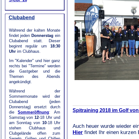
Clubabend
Während der kalten Monate
findet jeden
Donnerstag
ein
Clubabend statt. Dieser
beginnt regulär um
18:30
Uhr
im Clubhaus.
Im "Kalender" und hier ganz
rechts bei "Termine" werden
die Gastgeber und die
Themen des Abends
angekündigt.
Während der
Sommermonate wird der
Clubabend (jeden
Donnerstag) ersetzt durch
Spitraining 2018 im Golf von
die
Sommeröffnung
: Am
Samstag von
12
-18 Uhr und
am Sonntag von
10
-18 Uhr
Auch heuer wurde wieder ein 
stehen Clubhaus und
Hier
findet Ihr einen kurzen 
Clubgelände offen zum
Segeln, Grillen und Chillen