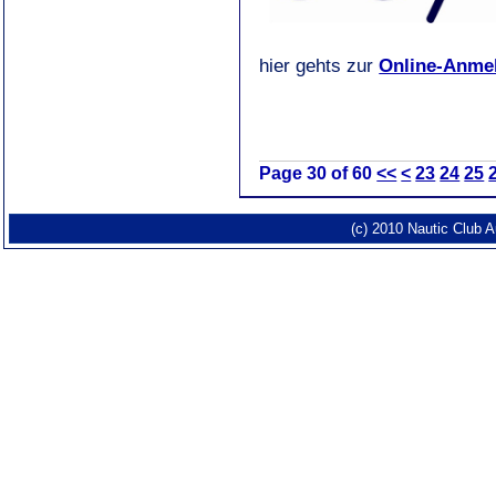
hier gehts zur
Online-Anme
Page 30 of 60
<<
<
23
24
25
(c) 2010 Nautic Club 