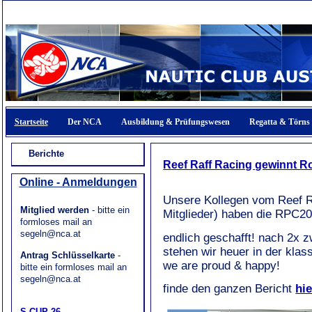
Startseite
Der NCA
Ausbildung & Prüfungswesen
Regatta & Törns
Berichte
Reef Raff Racing gewinnt R
Online - Anmeldungen
Unsere Kollegen vom Reef R
Mitglied werden
- bitte ein
Mitglieder) haben die RPC
formloses mail an
segeln@nca.at
endlich geschafft! nach 2x zw
stehen wir heuer in der kla
Antrag Schlüsselkarte
-
we
are proud & happy!
bitte ein formloses mail an
segeln@nca.at
finde den ganzen Bericht
hie
S-CUP 26