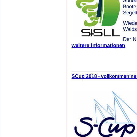
Sunbe
Boote
Segel
Wiede
Walds
Der N
weitere Informationen
SCup 2018 - vollkommen ne