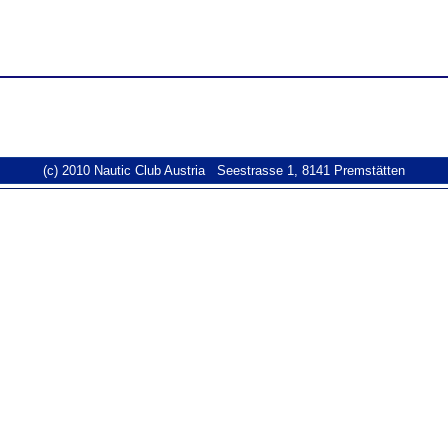
(c) 2010 Nautic Club Austria Seestrasse 1, 8141 Premstätten