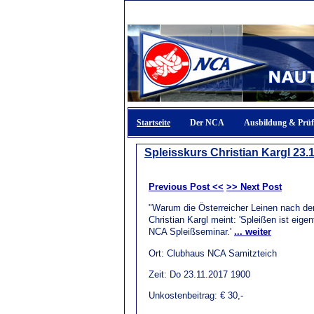
Startseite
Der NCA
Ausbildung & Prü
Spleisskurs Christian Kargl 23.
Previous Post <<
>> Next Post
"Warum die Österreicher Leinen nach der
Christian Kargl meint: 'Spleißen ist eig
NCA Spleißseminar.'
... weiter
Ort: Clubhaus NCA Samitzteich
Zeit: Do 23.11.2017 1900
Unkostenbeitrag: € 30,-