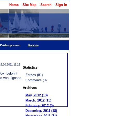
Home
Site Map
Search
Sign In
Prüfungswesen
Berichte
15.10.2011 11:22
Statistics
Box, belohnt
Entries (81)
ße von Lignano
Comments (0)
Archives
May, 2012 (13)
March, 2012 (15)
February, 2012 (5)
December, 2011 (18)
November, 2011 (11)