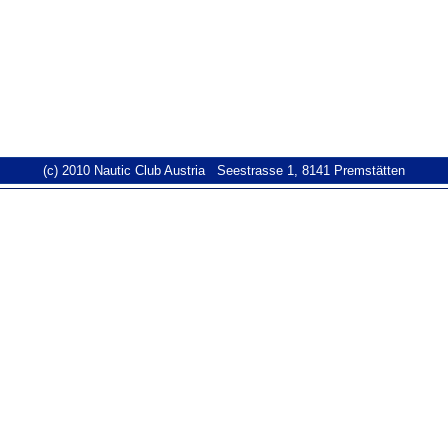
(c) 2010 Nautic Club Austria Seestrasse 1, 8141 Premstätten