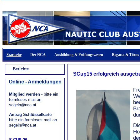
Startseite
Der NCA
Ausbildung & Prüfungswesen
Regatta & Törns
Berichte
SCup15 erfolgreich ausget
Online - Anmeldungen
Fr
Mitglied werden
- bitte ein
We
formloses mail an
be
segeln@nca.at
Br
du
Antrag Schlüsselkarte
-
bitte ein formloses mail an
Di
segeln@nca.at
Ho
de
S-CUP 26