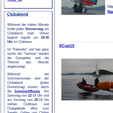
Hi
Na
Clubabend
Während der kalten Monate
findet jeden
Donnerstag
ein
Clubabend statt. Dieser
beginnt regulär um
18:30
Uhr
im Clubhaus.
SCup15
Im "Kalender" und hier ganz
rechts bei "Termine" werden
die Gastgeber und die
Themen des Abends
angekündigt.
Während der
Sommermonate wird der
Clubabend (jeden
Donnerstag) ersetzt durch
die
Sommeröffnung
: Am
Samstag von
12
-18 Uhr und
am Sonntag von
10
-18 Uhr
stehen Clubhaus und
Clubgelände offen zum
Segeln, Grillen und Chillen