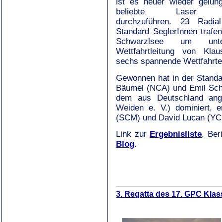
ist es heuer wieder gelun
beliebte Laser R
durchzuführen. 23 Radi
Standard SeglerInnen trafe
Schwarzlsee um unt
Wettfahrtleitung von Kla
sechs spannende Wettfahrte
Gewonnen hat in der Standa
Bäumel (NCA) und Emil Sch
dem aus Deutschland angr
Weiden e. V.
) dominiert, 
(SCM) und David Lucan (YCBb)
Link zur
Ergebnisliste
, Ber
Blog
.
3. Regatta des 17. GPC Klas