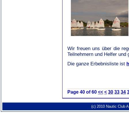
Wir freuen uns über die re
Teilnehmern und Helfer und g
Die ganze Erbebnisliste ist
h
Page 40 of 60
<<
<
30
33
34
(c) 2010 Nautic Club 